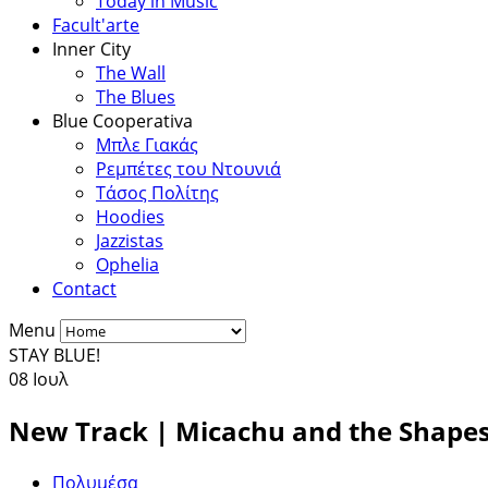
Today in Music
Facult'arte
Inner City
The Wall
The Blues
Blue Cooperativa
Μπλε Γιακάς
Ρεμπέτες του Ντουνιά
Τάσος Πολίτης
Hoodies
Jazzistas
Ophelia
Contact
Menu
STAY BLUE!
08
Ιουλ
New Track | Micachu and the Shapes
Πολυμέσα