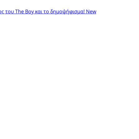
κος του The Boy και το δημοψήφισμα!
New