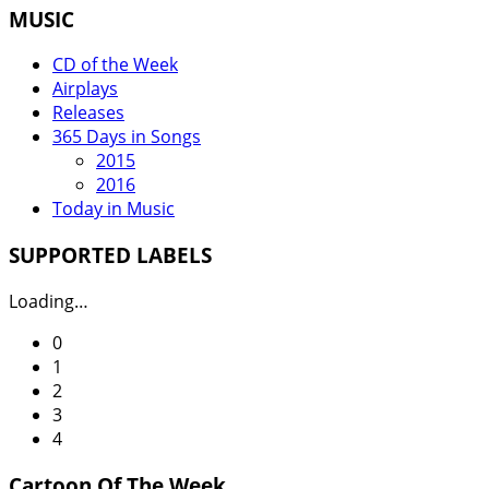
MUSIC
CD of the Week
Airplays
Releases
365 Days in Songs
2015
2016
Today in Music
SUPPORTED LABELS
Loading…
0
1
2
3
4
Cartoon Of The Week