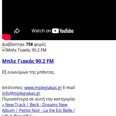
Διαβάστηκε
758
φορές
Μπλε Γιακάς 90.2 FM
Εξ ευωνύμων της μπάντας.
Ιστότοπος:
www.mplegiakas.gr
E-mail
info@mplegiakas.gr
Περισσότερα σε αυτή την κατηγορία:
« New Track | Beck - Dreams
New
Album | Petite Noir - La Vie Est Belle /
Life Is Beautiful »