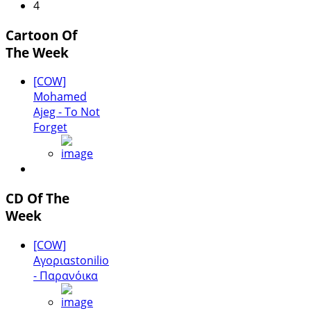
4
Cartoon Of
The Week
[COW]
Mohamed
Ajeg - To Not
Forget
CD Of The
Week
[COW]
Αγοριαstonilio
- Παρανόικα