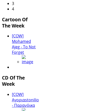
3
4
Cartoon Of
The Week
[COW]
Mohamed
Ajeg - To Not
Forget
CD Of The
Week
[COW]
Αγοριαstonilio
- Παρανόικα