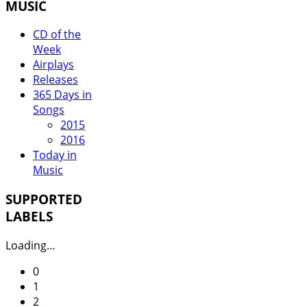
MUSIC
CD of the
Week
Airplays
Releases
365 Days in
Songs
2015
2016
Today in
Music
SUPPORTED
LABELS
Loading…
0
1
2