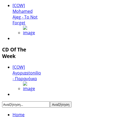
[COW]
Mohamed
Ajeg - To Not
Forget
CD Of The
Week
[COW]
Αγοριαstonilio
- Παρανόικα
Home