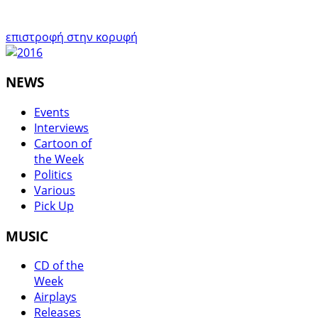
επιστροφή στην κορυφή
NEWS
Events
Interviews
Cartoon of
the Week
Politics
Various
Pick Up
MUSIC
CD of the
Week
Airplays
Releases