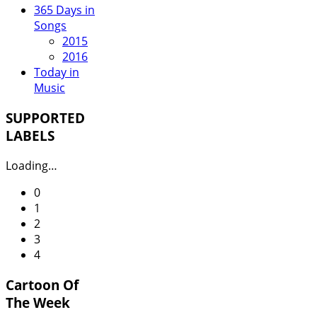
365 Days in
Songs
2015
2016
Today in
Music
SUPPORTED
LABELS
Loading…
0
1
2
3
4
Cartoon Of
The Week