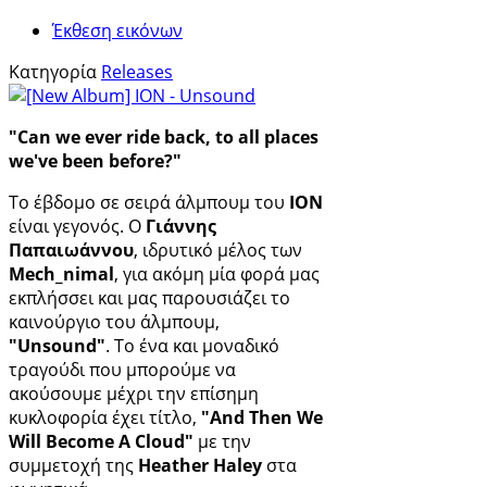
Έκθεση εικόνων
Κατηγορία
Releases
"Can we ever ride back, to all places
we've been before?"
To έβδομο σε σειρά άλμπουμ του
ION
είναι γεγονός. Ο
Γιάννης
Παπαιωάννου
, ιδρυτικό μέλος των
Mech_nimal
, για ακόμη μία φορά μας
εκπλήσσει και μας παρουσιάζει το
καινούργιο του άλμπουμ,
"Unsound"
. Το ένα και μοναδικό
τραγούδι που μπορούμε να
ακούσουμε μέχρι την επίσημη
κυκλοφορία έχει τίτλο,
"And Then We
Will Become A Cloud"
με την
συμμετοχή της
Heather Haley
στα