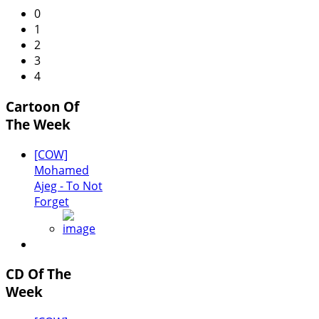
0
1
2
3
4
Cartoon Of
The Week
[COW]
Mohamed
Ajeg - To Not
Forget
CD Of The
Week