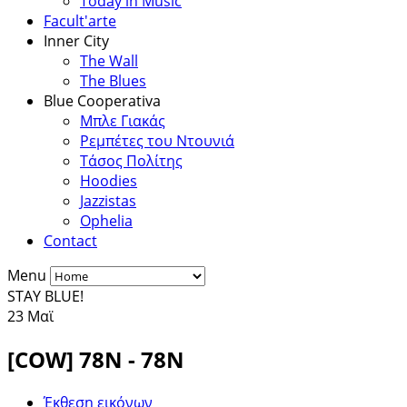
Today in Music
Facult'arte
Inner City
The Wall
The Blues
Blue Cooperativa
Μπλε Γιακάς
Ρεμπέτες του Ντουνιά
Τάσος Πολίτης
Hoodies
Jazzistas
Ophelia
Contact
Menu
STAY BLUE!
23
Μαϊ
[COW] 78N - 78N
Έκθεση εικόνων