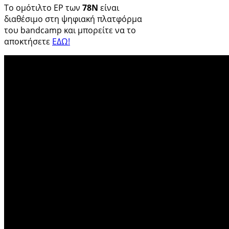
Το ομότιλτο EP των
78Ν
είναι
διαθέσιμο στη ψηφιακή πλατφόρμα
του bandcamp και μπορείτε να το
αποκτήσετε
ΕΔΩ!