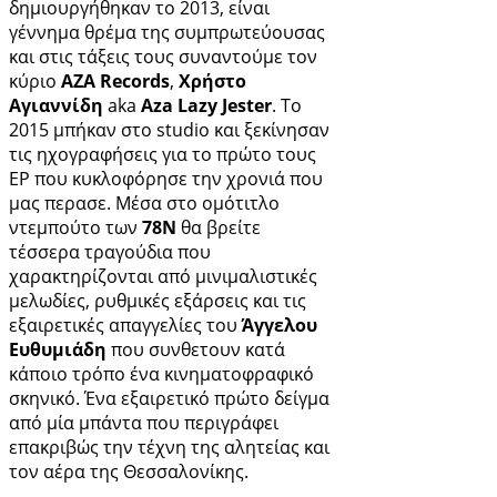
δημιουργήθηκαν το 2013, είναι
γέννημα θρέμα της συμπρωτεύουσας
και στις τάξεις τους συναντούμε τον
κύριο
AZA Records
,
Χρήστο
Αγιαννίδη
aka
Αza Lazy Jester
. To
2015 μπήκαν στο studio και ξεκίνησαν
τις ηχογραφήσεις για το πρώτο τους
ΕP που κυκλοφόρησε την χρονιά που
μας περασε. Μέσα στο ομότιτλο
ντεμπούτο των
78Ν
θα βρείτε
τέσσερα τραγούδια που
χαρακτηρίζονται από μινιμαλιστικές
μελωδίες, ρυθμικές εξάρσεις και τις
εξαιρετικές απαγγελίες του
Άγγελου
Ευθυμιάδη
που συνθετουν κατά
κάποιο τρόπο ένα κινηματοφραφικό
σκηνικό. Ένα εξαιρετικό πρώτο δείγμα
από μία μπάντα που περιγράφει
επακριβώς την τέχνη της αλητείας και
τον αέρα της Θεσσαλονίκης.