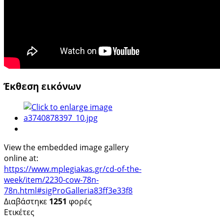
Έκθεση εικόνων
View the embedded image gallery
online at:
https://www.mplegiakas.gr/cd-of-the-
week/item/2230-cow-78n-
78n.html#sigProGalleria83ff3e33f8
Διαβάστηκε
1251
φορές
Ετικέτες