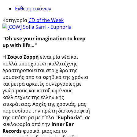
Έκθεση εικόνων
Κατηγορία
CD of the Week
"Oh use your imagination to keep
up with life…"
Η
Σοφία Σαρρή
είναι μία νέα και
πολλά υποσχόμενη καλλιτέχνης.
Δραστηροποιείται στο χώρο της
μουσικής από τα εφηβικά της χρόνια
και μετρά αρκετές συνεργασίες με
γνώριμους και καταξιωμένους
καλλιτέχνες της ελληνικής
επικράτειας. Αρχές της χρονιάς, μας
παρουσίασε την πρώτη δισκογραφική
της απόπειρα με τίτλο
"Euphoria"
, σε
κυκλοφορία από την
Inner Ear
Records
φυσικά, μιας και το