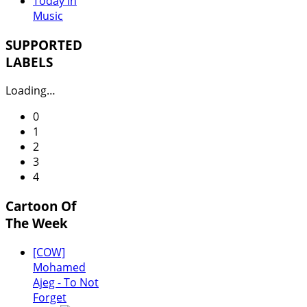
Today in
Music
SUPPORTED
LABELS
Loading…
0
1
2
3
4
Cartoon Of
The Week
[COW]
Mohamed
Ajeg - To Not
Forget